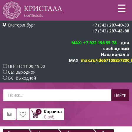
☰
Екатеринбург
+7 (343)
287-49-33
+7 (343)
287-43-88
MAX
: +7 922 156 55 78
- для
сообщений
Наш канал в
MAX:
max.ru/id667108857800_
ПН-ПТ: 11.00-19.00
СБ: Выходной
ВС: Выходной
Корзина
0
0
руб.