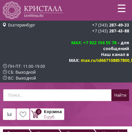
☰
Екатеринбург
+7 (343)
287-49-33
+7 (343)
287-43-88
MAX
: +7 922 156 55 78
- для
сообщений
Наш канал в
MAX:
max.ru/id667108857800_
ПН-ПТ: 11.00-19.00
СБ: Выходной
ВС: Выходной
Корзина
0
0
руб.