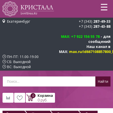
☰
Екатеринбург
+7 (343)
287-49-33
+7 (343)
287-43-88
MAX
: +7 922 156 55 78
- для
сообщений
Наш канал в
MAX:
max.ru/id667108857800_
ПН-ПТ: 11.00-19.00
СБ: Выходной
ВС: Выходной
Корзина
0
0
руб.