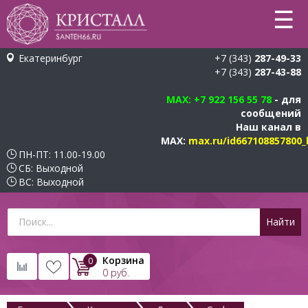
☰
Екатеринбург
+7 (343)
287-49-33
+7 (343)
287-43-88
MAX
: +7 922 156 55 78
- для
сообщений
Наш канал в
MAX:
max.ru/id667108857800_
ПН-ПТ: 11.00-19.00
СБ: Выходной
ВС: Выходной
Корзина
0
0
руб.